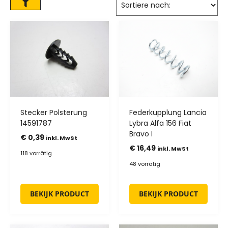
Stecker Polsterung
Federkupplung Lancia
14591787
Lybra Alfa 156 Fiat
Bravo I
€
0,39
inkl. MwSt
€
16,49
inkl. MwSt
118 vorrätig
48 vorrätig
BEKIJK PRODUCT
BEKIJK PRODUCT