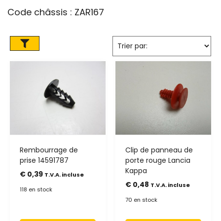
Code châssis : ZAR167
Rembourrage de
Clip de panneau de
prise 14591787
porte rouge Lancia
Kappa
€
0,39
T.V.A. incluse
€
0,48
T.V.A. incluse
118 en stock
70 en stock