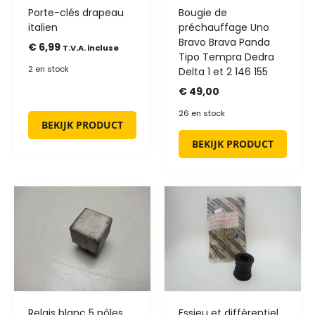
Porte-clés drapeau
Bougie de
italien
préchauffage Uno
Bravo Brava Panda
€
6,99
T.V.A. incluse
Tipo Tempra Dedra
2 en stock
Delta 1 et 2 146 155
€
49,00
26 en stock
BEKIJK PRODUCT
BEKIJK PRODUCT
Relais blanc 5 pôles
Essieu et différentiel