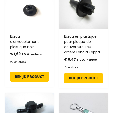
Ecrou
Écrou en plastique
d’ameublement
pour plaque de
plastique noir
couverture Feu
arrière Lancia Kappa
€
1,69
T.V.A. incluse
€
8,47
T.V.A. incluse
27 en stock
7 en stock
BEKIJK PRODUCT
BEKIJK PRODUCT