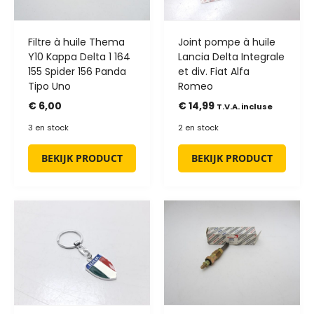
Filtre à huile Thema
Joint pompe à huile
Y10 Kappa Delta 1 164
Lancia Delta Integrale
155 Spider 156 Panda
et div. Fiat Alfa
Tipo Uno
Romeo
€
6,00
€
14,99
T.V.A. incluse
3 en stock
2 en stock
BEKIJK PRODUCT
BEKIJK PRODUCT