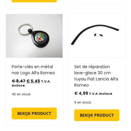
Porte-clés en métal
Set de réparation
noir Logo Alfa Romeo
lave-glace 30 cm
tuyau Fiat Lancia Alfa
€
8,47
€
5,45
T.V.A.
Romeo
incluse
€
4,99
T.V.A. incluse
42 en stock
9 en stock
BEKIJK PRODUCT
BEKIJK PRODUCT