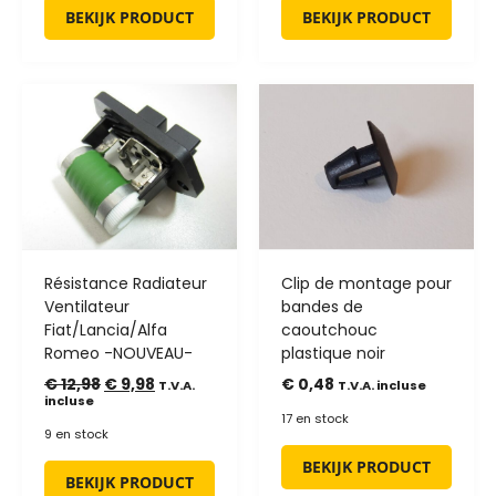
BEKIJK PRODUCT
BEKIJK PRODUCT
Résistance Radiateur
Clip de montage pour
Ventilateur
bandes de
Fiat/Lancia/Alfa
caoutchouc
Romeo -NOUVEAU-
plastique noir
€
12,98
€
9,98
€
0,48
T.V.A.
T.V.A. incluse
incluse
17 en stock
9 en stock
BEKIJK PRODUCT
BEKIJK PRODUCT