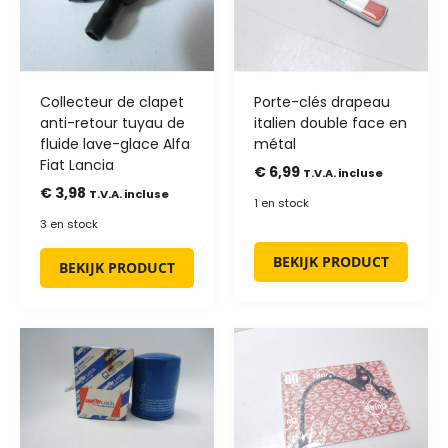
Collecteur de clapet
Porte-clés drapeau
anti-retour tuyau de
italien double face en
fluide lave-glace Alfa
métal
Fiat Lancia
€
6,99
T.V.A. incluse
€
3,98
T.V.A. incluse
1 en stock
3 en stock
BEKIJK PRODUCT
BEKIJK PRODUCT