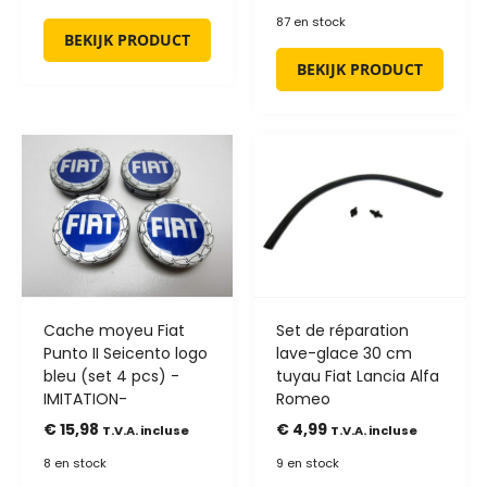
87 en stock
BEKIJK PRODUCT
BEKIJK PRODUCT
Cache moyeu Fiat
Set de réparation
Punto II Seicento logo
lave-glace 30 cm
bleu (set 4 pcs) -
tuyau Fiat Lancia Alfa
IMITATION-
Romeo
€
15,98
€
4,99
T.V.A. incluse
T.V.A. incluse
8 en stock
9 en stock