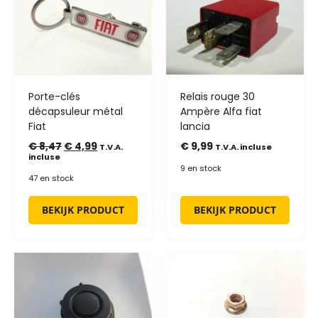
Porte-clés
Relais rouge 30
décapsuleur métal
Ampère Alfa fiat
Fiat
lancia
€
8,47
€
4,99
€
9,99
T.V.A.
T.V.A. incluse
incluse
9 en stock
47 en stock
BEKIJK PRODUCT
BEKIJK PRODUCT