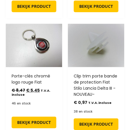
BEKIJK PRODUCT
BEKIJK PRODUCT
Porte-clés chromé
Clip trim porte bande
logo rouge Fiat
de protection Fiat
Stilo Lancia Delta III -
€
8,47
€
5,45
T.V.A.
NOUVEAU-
incluse
€
0,97
T.V.A. incluse
46 en stock
38 en stock
BEKIJK PRODUCT
BEKIJK PRODUCT