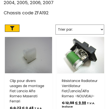
2004, 2005, 2006, 2007
Chassis code ZFA192
Clip pour divers
Résistance Radiateur
usages de montage
Ventilateur
Fiat Lancia Alfa
Fiat/Lancia/Alfa
Romeo Maserati
Romeo -NOUVEAU-
Ferrari
€
12,98
€
9,98
T.V.A.
incluse
€
0,73
€
0,48
T.V.A.