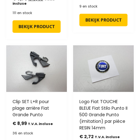
incluse
9 en stock
111 en stock
BEKIJK PRODUCT
BEKIJK PRODUCT
Clip SET L+R pour
Logo Fiat TOUCHE
plage arrière Fiat
BLEUE Fiat Stilo Punto II
Grande Punto
500 Grande Punto
(imitation) par pièce
€
8,99
T.V.A. incluse
RESIN 14mm
36 en stock
€
2,72
T.V.A. incluse