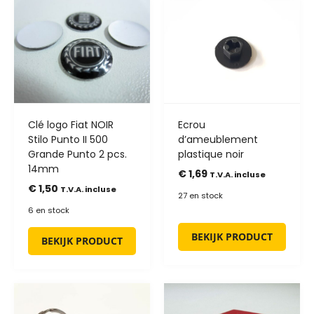
Clé logo Fiat NOIR
Ecrou
Stilo Punto II 500
d’ameublement
Grande Punto 2 pcs.
plastique noir
14mm
€
1,69
T.V.A. incluse
€
1,50
T.V.A. incluse
27 en stock
6 en stock
BEKIJK PRODUCT
BEKIJK PRODUCT