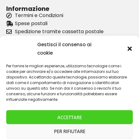
Informazione
Termini e Condizioni
Spese postali
Spedizione tramite cassetta postale
I nostri partner
Gestisci il consenso ai
Chi siamo
cookie
politica sulla riservatezza
Per fornire le migliori esperienze, utilizziamo tecnologie come i
Informazioni sul prodotto
cookie per archiviare e/o accedere alle informazioni sul tuo
Coprimozzo Lancia Kappa Coupè
dispositivo. Accettando queste tecnologie, possiamo elaborare
dati come il comportamento di navigazione o identificatori
Maniglia porta Lancia Delta Integrale
univoci su questo sito. Se non dai il consenso o revochi il tuo
Leva cambio Lancia Kappa
consenso, alcune funzioni e funzionalità potrebbero essere
Logo elefante Lancia Ypsilon
influenzate negativamente.
Assistenza clienti
ACCETTARE
Contatto
Ritorno
PER RIFIUTARE