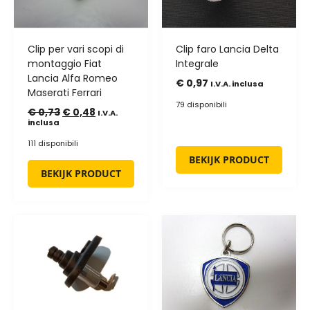
Clip per vari scopi di
Clip faro Lancia Delta
montaggio Fiat
Integrale
Lancia Alfa Romeo
€
0,97
I.V.A. inclusa
Maserati Ferrari
79 disponibili
€
0,73
€
0,48
I.V.A.
inclusa
111 disponibili
BEKIJK PRODUCT
BEKIJK PRODUCT