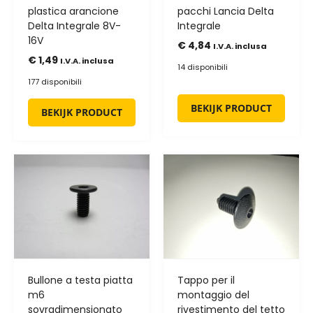
plastica arancione
pacchi Lancia Delta
Delta Integrale 8V-
Integrale
16V
€
4,84
I.V.A. inclusa
€
1,49
I.V.A. inclusa
14 disponibili
177 disponibili
BEKIJK PRODUCT
BEKIJK PRODUCT
Bullone a testa piatta
Tappo per il
m6
montaggio del
sovradimensionato
rivestimento del tetto