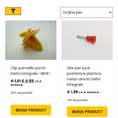
Clip pannello porta
Vite per luce
Delta integrale -NEW-
posteriore plastica
rossa Lancia Delta
€
1,21
€
0,85
I.V.A.
Integrale
inclusa
€
1,98
I.V.A. inclusa
250 disponibili
144 disponibili
BEKIJK PRODUCT
BEKIJK PRODUCT