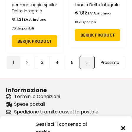
per montaggio spoiler
Lancia Delta Integrale
Delta Integrale
€
1,82
I.V.A. inclusa
€
1,21
I.V.A. inclusa
13 disponibili
76 disponibili
BEKIJK PRODUCT
BEKIJK PRODUCT
1
2
3
4
5
…
Prossimo
Informazione
Termini e Condizioni
Spese postali
Spedizione tramite cassetta postale
I nostri partner
Gestisci il consenso ai
Chi siamo