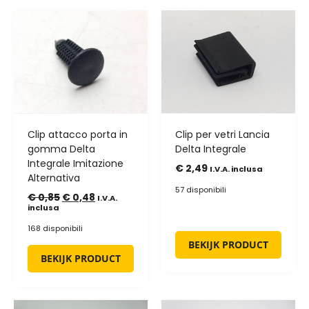
Clip attacco porta in
Clip per vetri Lancia
gomma Delta
Delta Integrale
Integrale Imitazione
€
2,49
I.V.A. inclusa
Alternativa
57 disponibili
€
0,85
€
0,48
I.V.A.
inclusa
168 disponibili
BEKIJK PRODUCT
BEKIJK PRODUCT