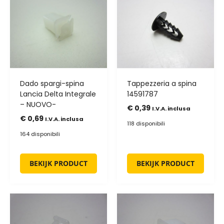
Dado spargi-spina
Tappezzeria a spina
Lancia Delta Integrale
14591787
– NUOVO-
€
0,39
I.V.A. inclusa
€
0,69
I.V.A. inclusa
118 disponibili
164 disponibili
BEKIJK PRODUCT
BEKIJK PRODUCT