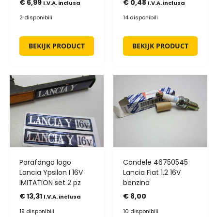
€
6,99
€
0,48
I.V.A. inclusa
I.V.A. inclusa
2 disponibili
14 disponibili
BEKIJK PRODUCT
BEKIJK PRODUCT
Parafango logo
Candele 46750545
Lancia Ypsilon I 16V
Lancia Fiat 1.2 16V
IMITATION set 2 pz
benzina
€
13,31
€
8,00
I.V.A. inclusa
19 disponibili
10 disponibili