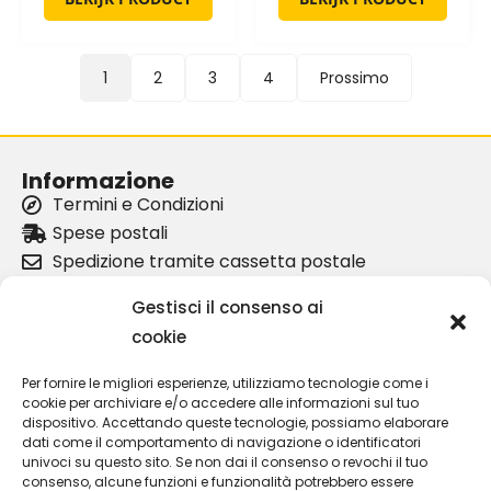
1
2
3
4
Prossimo
Informazione
Termini e Condizioni
Spese postali
Spedizione tramite cassetta postale
I nostri partner
Gestisci il consenso ai
Chi siamo
cookie
politica sulla riservatezza
Per fornire le migliori esperienze, utilizziamo tecnologie come i
Informazioni sul prodotto
cookie per archiviare e/o accedere alle informazioni sul tuo
Coprimozzo Lancia Kappa Coupè
dispositivo. Accettando queste tecnologie, possiamo elaborare
dati come il comportamento di navigazione o identificatori
Maniglia porta Lancia Delta Integrale
univoci su questo sito. Se non dai il consenso o revochi il tuo
Leva cambio Lancia Kappa
consenso, alcune funzioni e funzionalità potrebbero essere