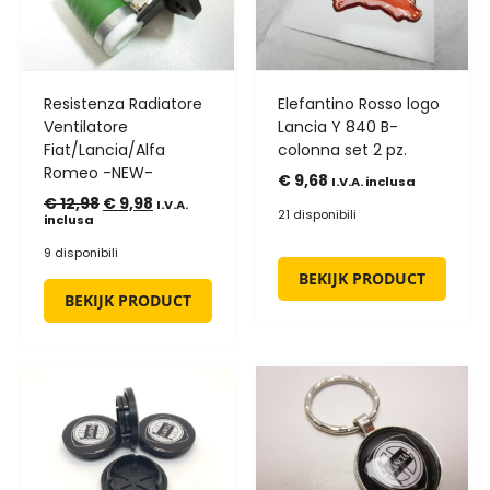
Resistenza Radiatore
Elefantino Rosso logo
Ventilatore
Lancia Y 840 B-
Fiat/Lancia/Alfa
colonna set 2 pz.
Romeo -NEW-
€
9,68
I.V.A. inclusa
€
12,98
€
9,98
I.V.A.
21 disponibili
inclusa
9 disponibili
BEKIJK PRODUCT
BEKIJK PRODUCT