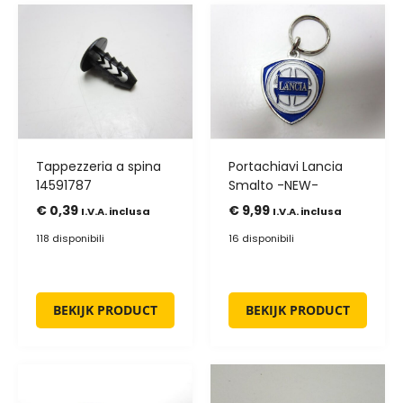
Tappezzeria a spina
Portachiavi Lancia
14591787
Smalto -NEW-
€
0,39
€
9,99
I.V.A. inclusa
I.V.A. inclusa
118 disponibili
16 disponibili
BEKIJK PRODUCT
BEKIJK PRODUCT