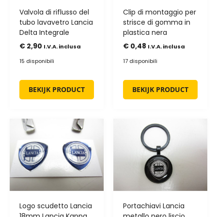
Valvola di riflusso del
Clip di montaggio per
tubo lavavetro Lancia
strisce di gomma in
Delta Integrale
plastica nera
€
2,90
€
0,48
I.V.A. inclusa
I.V.A. inclusa
15 disponibili
17 disponibili
BEKIJK PRODUCT
BEKIJK PRODUCT
Logo scudetto Lancia
Portachiavi Lancia
18mm Lancia Kappa
metallo nero liscio