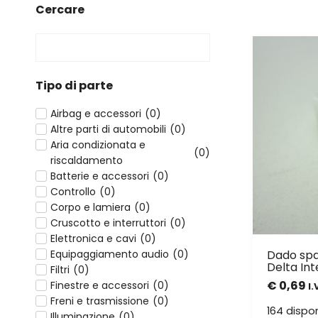
Cercare
Tipo di parte
Airbag e accessori
(
0
)
Altre parti di automobili
(
0
)
Aria condizionata e
(
0
)
riscaldamento
Batterie e accessori
(
0
)
Controllo
(
0
)
Corpo e lamiera
(
0
)
Cruscotto e interruttori
(
0
)
Elettronica e cavi
(
0
)
Equipaggiamento audio
(
0
)
Dado spa
Delta In
Filtri
(
0
)
€
0,69
Finestre e accessori
(
0
)
I.
Freni e trasmissione
(
0
)
164 dispon
Illuminazione
(
0
)