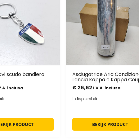
avi scudo bandiera
Asciugatrice Aria Condizio
Lancia Kappa e Kappa Cou
€
26,62
V.A. inclusa
I.V.A. inclusa
li
1 disponibili
BEKIJK PRODUCT
BEKIJK PRODUCT