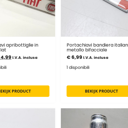
vi apribottiglie in
Portachiavi bandiera italian
iat
metallo bifacciale
4,99
€
6,99
I.V.A. inclusa
I.V.A. inclusa
bili
1 disponibili
BEKIJK PRODUCT
BEKIJK PRODUCT