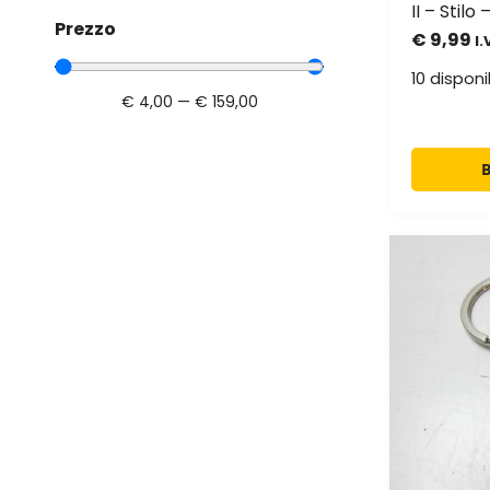
II – Stil
Prezzo
€
9,99
I.
10 disponib
€
4,00
—
€
159,00