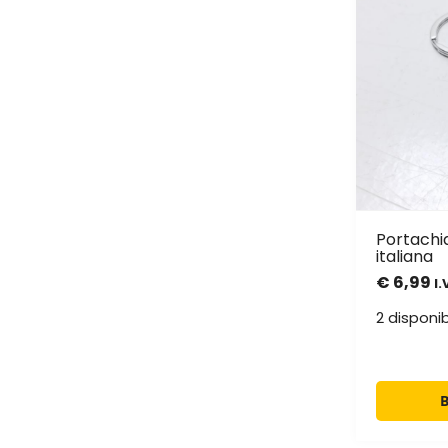
Portachi
italiana
€
6,99
I.
2 disponibi