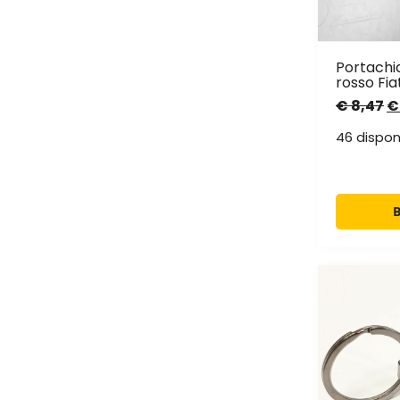
Portachi
rosso Fia
€
8,47
€
46 disponi