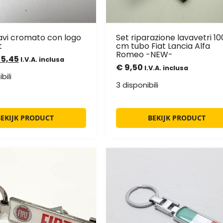
avi cromato con logo
Set riparazione lavavetri 10
t
cm tubo Fiat Lancia Alfa
Romeo -NEW-
5,45
I.V.A. inclusa
€
9,50
I.V.A. inclusa
bili
3 disponibili
BEKIJK PRODUCT
BEKIJK PRODUCT