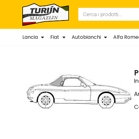
Lancia
Fiat
Autobianchi
Alfa Rome
P
I
A
C