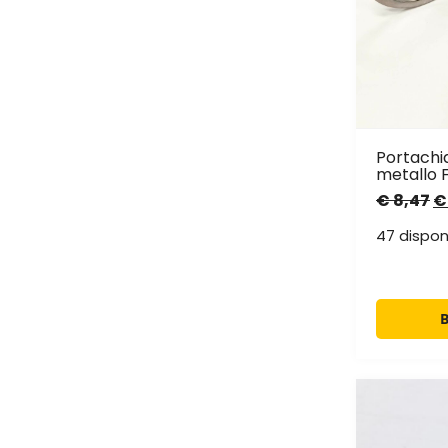
Portachia
metallo F
€
8,47
€
47 disponi