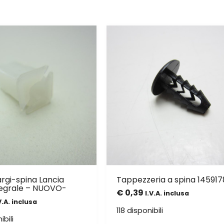
rgi-spina Lancia
Tappezzeria a spina 14591
tegrale – NUOVO-
€
0,39
I.V.A. inclusa
V.A. inclusa
118 disponibili
ibili