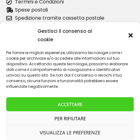
Termini e Condizioni
Spese postali
Spedizione tramite cassetta postale
I nostri partner
Gestisci il consenso ai
Chi siamo
cookie
politica sulla riservatezza
Per fornire le migliori esperienze, utilizziamo tecnologie come i
Informazioni sul prodotto
cookie per archiviare e/o accedere alle informazioni sul tuo
Coprimozzo Lancia Kappa Coupè
dispositivo. Accettando queste tecnologie, possiamo elaborare
dati come il comportamento di navigazione o identificatori
Maniglia porta Lancia Delta Integrale
univoci su questo sito. Se non dai il consenso o revochi il tuo
Leva cambio Lancia Kappa
consenso, alcune funzioni e funzionalità potrebbero essere
Logo elefante Lancia Ypsilon
influenzate negativamente.
Assistenza clienti
ACCETTARE
Contatto
Ritorno
PER RIFIUTARE
Il mio conto
VISUALIZZA LE PREFERENZE
Il mio conto