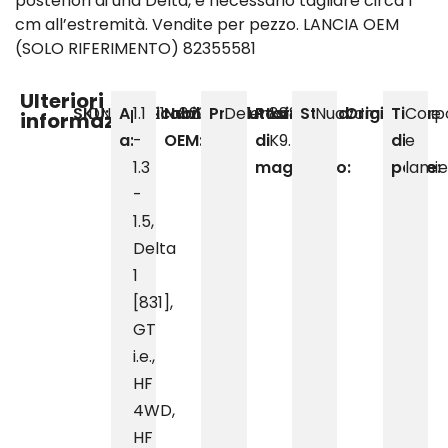
posteriori di una Delta, è necessario tagliare circa 1
cm all’estremità. Vendite per pezzo. LANCIA OEM
(SOLO RIFERIMENTO) 82355581
Ulteriori
SKU:
DN0100121
Applicabile
1.1
Numero
82355581
Produttore:
Delenkorf
Posizione
888,
Stand:
Nuovo
Originalità:
Imitazione
Tipo
Corp
informazioni
a:
-
OEM:
di
K9.5
di
e
1.3
magazzino:
parte:
lami
-
1.5
,
Delta
1
[831]
,
GT
i.e.
,
HF
4WD
,
HF