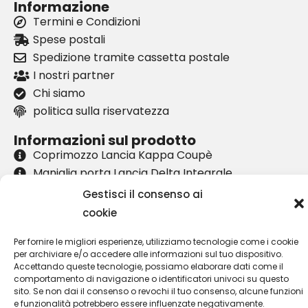
Informazione
Termini e Condizioni
Spese postali
Spedizione tramite cassetta postale
I nostri partner
Chi siamo
politica sulla riservatezza
Informazioni sul prodotto
Coprimozzo Lancia Kappa Coupè
Maniglia porta Lancia Delta Integrale
Leva cambio Lancia Kappa
Gestisci il consenso ai
Logo elefante Lancia Ypsilon
cookie
Assistenza clienti
Per fornire le migliori esperienze, utilizziamo tecnologie come i cookie
Contatto
per archiviare e/o accedere alle informazioni sul tuo dispositivo.
Accettando queste tecnologie, possiamo elaborare dati come il
Ritorno
comportamento di navigazione o identificatori univoci su questo
sito. Se non dai il consenso o revochi il tuo consenso, alcune funzioni
Il mio conto
e funzionalità potrebbero essere influenzate negativamente.