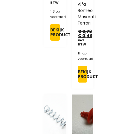
BTW
Alfa
Romeo
118 op
Maserati
voorraad
Ferrari
BEKIJK
€
0,73
PRODUCT
€
0,48
incl.
BTW
111 op
voorraad
BEKIJK
PRODUCT