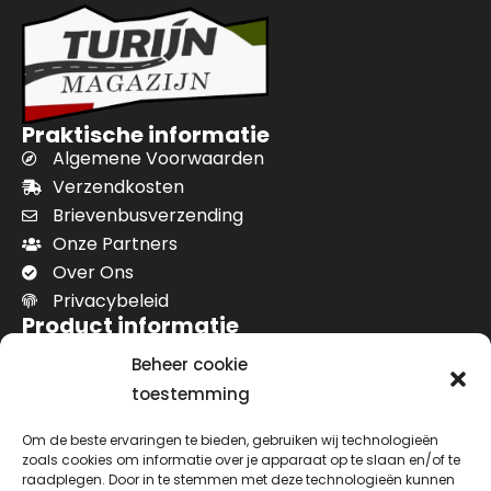
Praktische informatie
Algemene Voorwaarden
Verzendkosten
Brievenbusverzending
Onze Partners
Over Ons
Privacybeleid
Product informatie
Lancia Delta Integrale portiergreep
Beheer cookie
Lancia Kapa instrumentenpaneel vervangen
toestemming
Lancia Kappa Coupé naafdeksel
Lancia Kappa versnellingspook
Om de beste ervaringen te bieden, gebruiken wij technologieën
zoals cookies om informatie over je apparaat op te slaan en/of te
Lancia Ypsilon olifant logo
raadplegen. Door in te stemmen met deze technologieën kunnen
Klantenservice