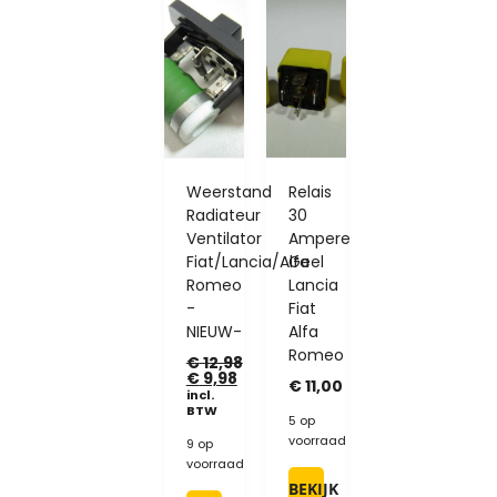
Weerstand
Relais
Radiateur
30
Ventilator
Ampere
Fiat/Lancia/Alfa
Geel
Romeo
Lancia
-
Fiat
NIEUW-
Alfa
Romeo
€
12,98
€
9,98
€
11,00
incl.
BTW
5 op
voorraad
9 op
voorraad
BEKIJK