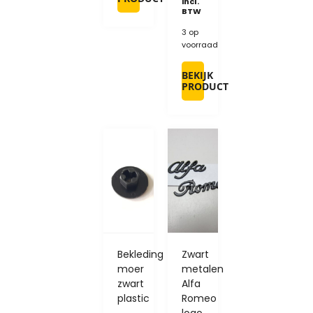
incl.
BTW
3 op
voorraad
BEKIJK
PRODUCT
Bekleding
Zwart
moer
metalen
zwart
Alfa
plastic
Romeo