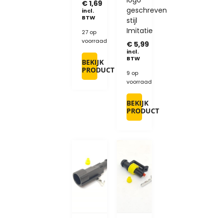
logo
€
1,69
geschreven
incl.
BTW
stijl
Imitatie
27 op
voorraad
€
5,99
incl.
BTW
BEKIJK
PRODUCT
9 op
voorraad
BEKIJK
PRODUCT