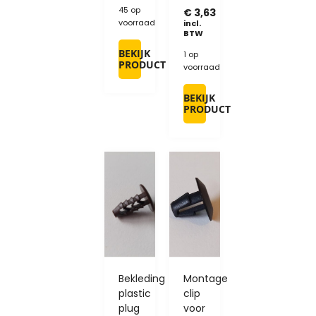
45 op
€
3,63
voorraad
incl.
BTW
BEKIJK
1 op
PRODUCT
voorraad
BEKIJK
PRODUCT
Bekleding
Montage
plastic
clip
plug
voor