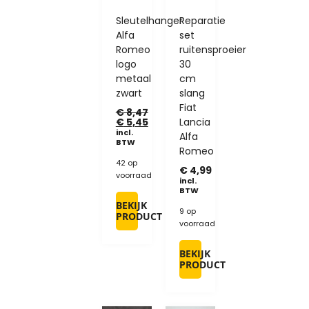
Sleutelhanger
Reparatie
Alfa
set
Romeo
ruitensproeier
logo
30
metaal
cm
zwart
slang
Fiat
€
8,47
€
5,45
Lancia
incl.
Alfa
BTW
Romeo
42 op
€
4,99
voorraad
incl.
BTW
BEKIJK
9 op
PRODUCT
voorraad
BEKIJK
PRODUCT