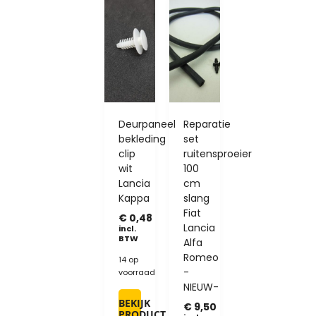
Deurpaneel
Reparatie
bekleding
set
clip
ruitensproeier
wit
100
Lancia
cm
Kappa
slang
Fiat
€
0,48
Lancia
incl.
BTW
Alfa
Romeo
14 op
-
voorraad
NIEUW-
BEKIJK
€
9,50
PRODUCT