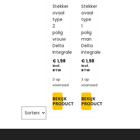
Stekker
Stekker
ovaal
ovaal
type
type
2
1
polig
polig
vrouw
man
Delta
Delta
Integrale
Integrale
€
1,98
€
1,98
incl.
incl.
BTW
BTW
3 op
3 op
voorraad
voorraad
BEKIJK
BEKIJK
PRODUCT
PRODUCT