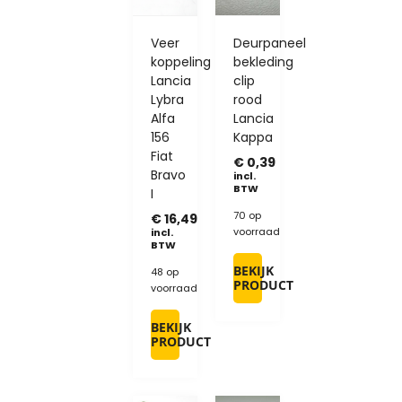
Veer
Deurpaneel
koppeling
bekleding
Lancia
clip
Lybra
rood
Alfa
Lancia
156
Kappa
Fiat
€
0,39
Bravo
incl.
BTW
I
70 op
€
16,49
voorraad
incl.
BTW
BEKIJK
48 op
PRODUCT
voorraad
BEKIJK
PRODUCT