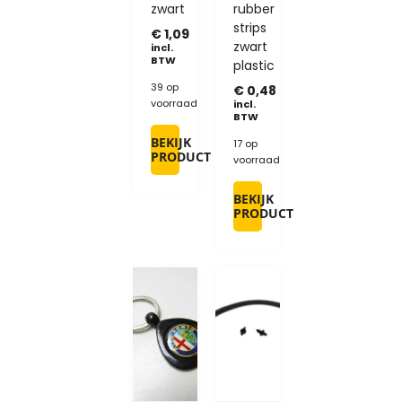
zwart
rubber
strips
€
1,09
zwart
incl.
BTW
plastic
39 op
€
0,48
voorraad
incl.
BTW
BEKIJK
17 op
PRODUCT
voorraad
BEKIJK
PRODUCT