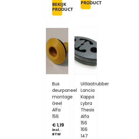
PRODUCT
BEKIJK
PRODUCT
Bus
Uitlaatrubber
deurpaneel
Lancia
montage
Kappa
Geel
Lybra
Alfa
Thesis
156
Alfa
156
€
1,19
166
incl.
BTW
147