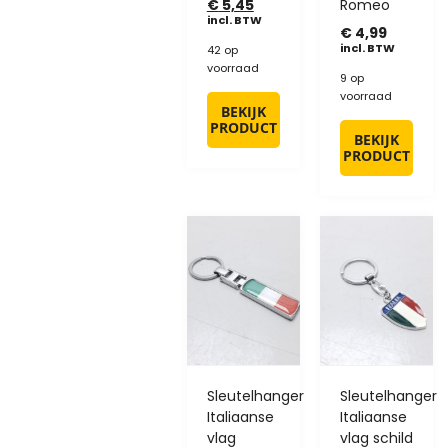
€
5,45
Romeo
incl. BTW
€
4,99
incl. BTW
42 op
voorraad
9 op
voorraad
BEKIJK
PRODUCT
BEKIJK
PRODUCT
Sleutelhanger
Sleutelhanger
Italiaanse
Italiaanse
vlag
vlag schild