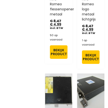
Romeo
Romeo
flessenopener
logo
metaal
metaal
lichtgrijs
€
8,47
€
4,99
€
8,47
incl. BTW
€
4,99
incl. BTW
50 op
voorraad
1 op
voorraad
BEKIJK
PRODUCT
BEKIJK
PRODUCT