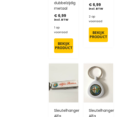
dubbelzijdig
€
6,99
metaal
incl. BTW
€
6,99
2 op
incl. BTW
voorraad
1 op
voorraad
BEKIJK
PRODUCT
BEKIJK
PRODUCT
Sleutelhanger
Sleutelhanger
Alfa
Alfa