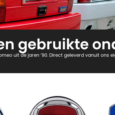
en gebruikte on
Romeo uit de jaren ’90. Direct geleverd vanuit ons 