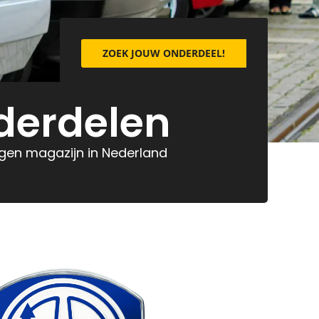
ZOEK JOUW ONDERDEEL!
derdelen
eigen magazijn in Nederland