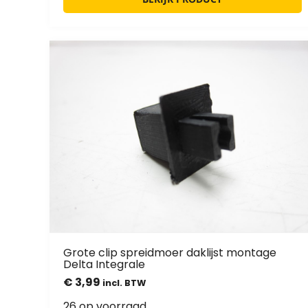
Grote clip spreidmoer daklijst montage
Delta Integrale
€
3,99
incl. BTW
26 op voorraad