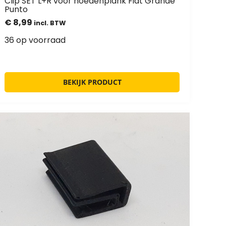
Clip SET L+R voor hoedenplank Fiat Grande
Punto
€
8,99
incl. BTW
36 op voorraad
BEKIJK PRODUCT