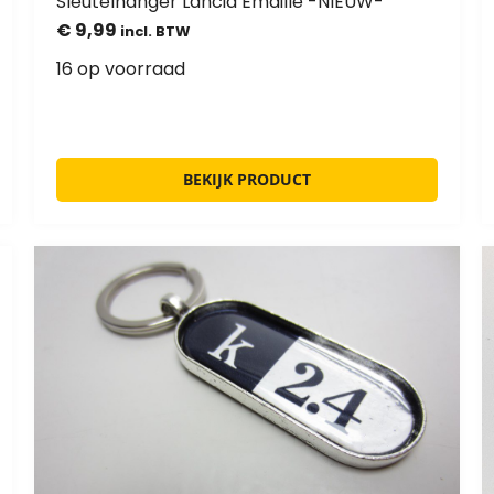
Sleutelhanger Lancia Emaille -NIEUW-
€
9,99
incl. BTW
16 op voorraad
BEKIJK PRODUCT