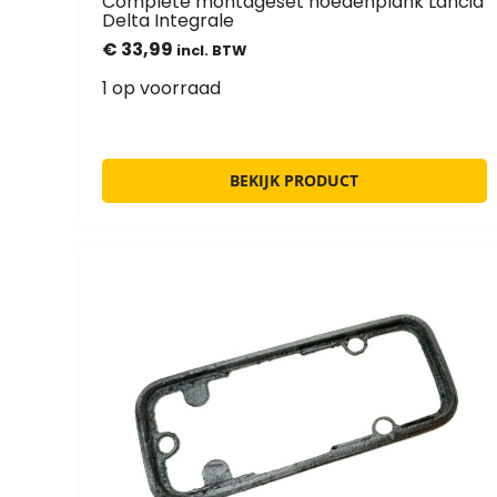
Complete montageset hoedenplank Lancia
Delta Integrale
€
33,99
incl. BTW
1 op voorraad
BEKIJK PRODUCT