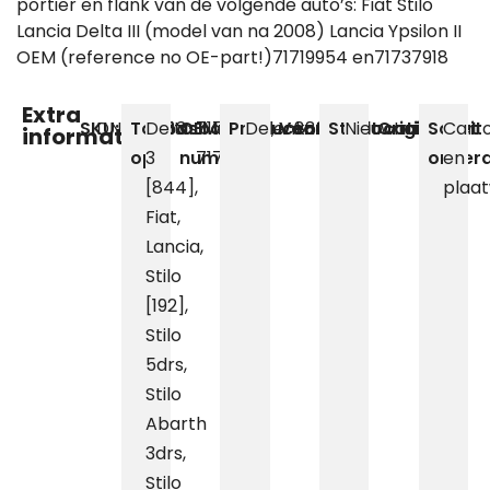
portier en flank van de volgende auto’s: Fiat Stilo
Lancia Delta III (model van na 2008) Lancia Ypsilon II
OEM (reference no OE-part!)71719954 en71737918
Extra
SKU:
DN0100183
Toepasbaar
Delta
OEM
71719954,
Producent
Delenkorf
Voorraadlocatie
888
Staat
Nieuw
Originaliteit
Imitatie
Soort
Carro
informatie
op
3
nummer
71737918
onderd
en
[844]
,
plaa
Fiat
,
Lancia
,
Stilo
[192]
,
Stilo
5drs
,
Stilo
Abarth
3drs
,
Stilo